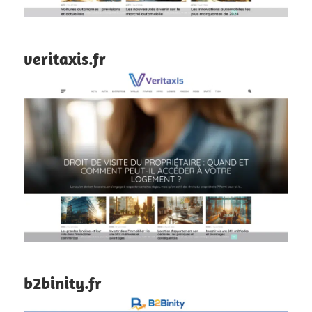
veritaxis.fr
b2binity.fr